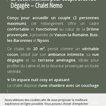
Dégagée – Chalet Nemo
Conçu pour accueillir un couple (2 personnes
maximum)
, cet hébergement offre un cadre
confortable
et
fonctionnel
au cœur de la
Drôme
provençale
, à proximité de
Vaison-la-Romaine
,
Buis-
les-Baronnies
et
Nyons
.
Ce chalet de
20 m²
, pensé comme un
véritable
cocon
, séduit par son
ambiance intimiste
, sa
vue
dégagée
et sa
terrasse aménagée
, idéale pour
profiter du calme et de la douceur provençale en toute
sérénité.
✨ Un espace nuit cosy et apaisant
Le chalet dispose d’
une chambre avec un couchage
:
✔ 1 lit double (140 x 190 cm)
Nous utilisons des cookies afin de vous proposer la meilleure
Oreillers et couettes sont fournis pour des nuits
expérience en ligne possible. Vous pouvez choisir d’empêcher