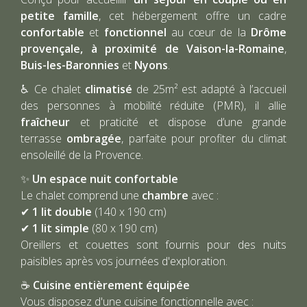
petite famille
, cet hébergement offre un cadre
confortable
et
fonctionnel
au cœur de la
Drôme
provençale, à proximité de Vaison-la-Romaine
,
Buis-les-Baronnies
et
Nyons
.
♿ Ce chalet
climatisé
de 25m² est adapté à l’accueil
des personnes à mobilité réduite (PMR), il allie
fraîcheur
et praticité et dispose d’une grande
terrasse
ombragée
, parfaite pour profiter du climat
ensoleillé de la Provence.
✨
Un espace nuit confortable
Le chalet comprend une
chambre
avec :
✔
1 lit double
(140 x 190 cm)
✔
1 lit simple
(80 x 190 cm)
Oreillers et couettes sont fournis pour des nuits
paisibles après vos journées d'exploration.
☕
Cuisine entièrement équipée
Vous disposez d'une cuisine fonctionnelle avec :